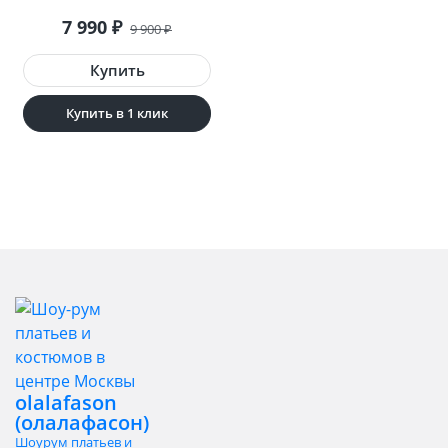
7 990
₽
9 900
₽
Купить в 1 клик
olalafason
(олалафасон)
Шоурум платьев и