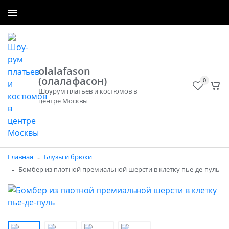
+7 (965) 300-50-40
Заказать звонок
olalafason
(олалафасон)
0
Шоурум платьев и костюмов в
центре Москвы
-
Главная
Блузы и брюки
-
Бомбер из плотной премиальной шерсти в клетку пье-де-пуль