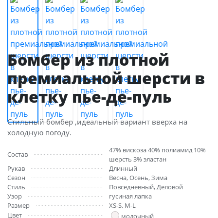
Бомбер из плотной
премиальной шерсти в
клетку пье-де-пуль
Стильный бомбер ,идеальный вариант вверха на
холодную погоду.
47% вискоза 40% полиамид 10%
Состав
шерсть 3% эластан
Рукав
Длинный
Сезон
Весна, Осень, Зима
Стиль
Повседневный, Деловой
Узор
гусиная лапка
Размер
XS-S, M-L
Цвет
молочный