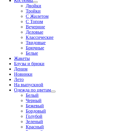
Костюмы
Двойки
Тройки
С Жилетом
С Топом
Вечерние
Деловые
Классические
Твидовые
Брючные
Белые
Жакеты
Блузы и брюки
Деним
Новинки
Лето
На выпускной
Одежда по цветам
Белый
Черный
Бежевый
Бордовый
Голубой
Зеленый
Красный