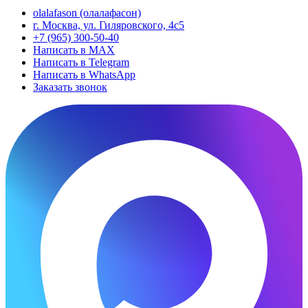
olalafason (олалафасон)
г. Москва, ул. Гиляровского, 4с5
+7 (965) 300-50-40
Написать в MAX
Написать в Telegram
Написать в WhatsApp
Заказать звонок