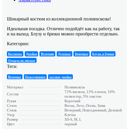
Шикарный костюм из коллекционной поливискозы!
Идеальная посадка. Отлично подойдёт как на работу, так
и на выход. Блузу и брюки можно приобрести отдельно.
Категории:
Костюмы
Двойки
Вечерние
Деловые
Брючные
Блузы и брюки
Одежда по цветам
Теги:
Вечернее
Повседневное
костюм двойка
Материал
Поливискоза
72% вискоза, 13% хлопок, 10%
Состав
полиэстер, 5% эластан
Рукав
Короткий
Сезон
Весна, Лето, Осень, Зима
Стиль
Вечерний, Повседневный, Деловой
Узор
Клетка
Размер
XS-S, M, L
Цвет
черный