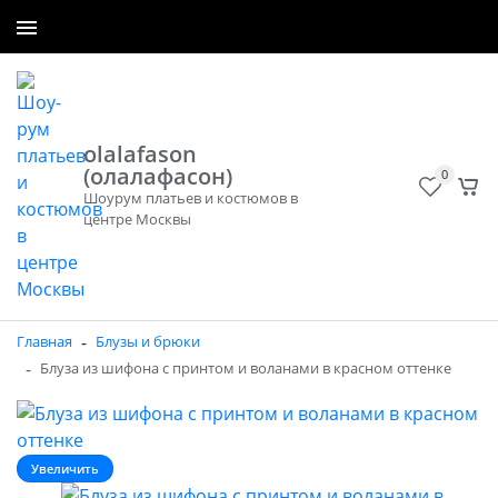
+7 (965) 300-50-40
Заказать звонок
olalafason
(олалафасон)
0
Шоурум платьев и костюмов в
центре Москвы
-
Главная
Блузы и брюки
-
Блуза из шифона с принтом и воланами в красном оттенке
Увеличить