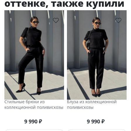
оттенке, также купили
Стильные брюки из
Блуза из коллекционной
коллекционной поливискозы
поливискозы
9 990
₽
9 990
₽