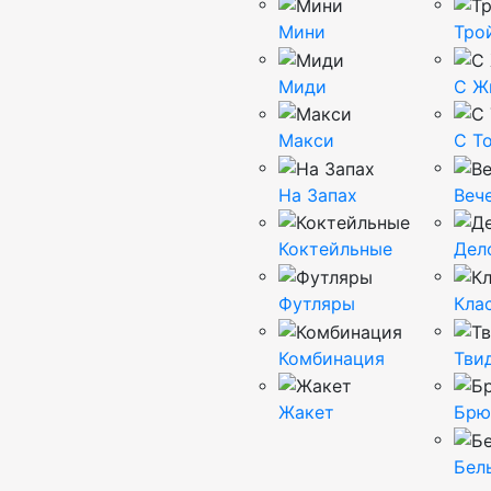
Мини
Тро
Миди
С Ж
Макси
С Т
На Запах
Веч
Коктейльные
Дел
Футляры
Кла
Комбинация
Тви
Жакет
Брю
Бел