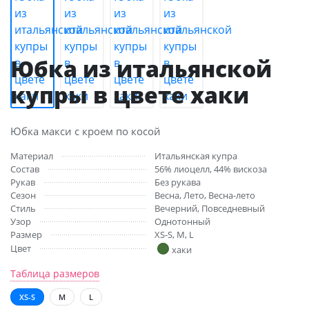
Юбка из итальянской
купры в цвете хаки
Юбка макси с кроем по косой
Материал
Итальянская купра
Состав
56% лиоцелл, 44% вискоза
Рукав
Без рукава
Сезон
Весна, Лето, Весна-лето
Стиль
Вечерний, Повседневный
Узор
Однотонный
Размер
XS-S, M, L
Цвет
хаки
Таблица размеров
XS-S
M
L