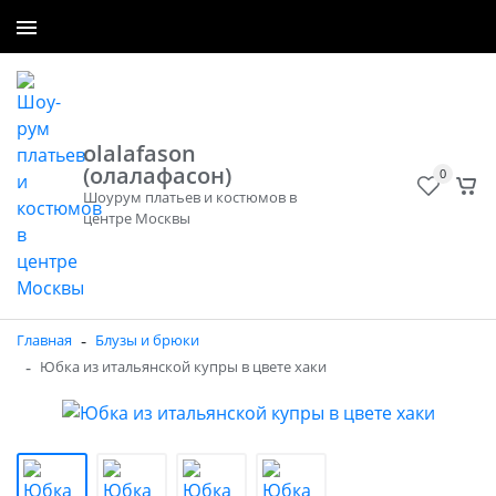
+7 (965) 300-50-40
Заказать звонок
olalafason
(олалафасон)
0
Шоурум платьев и костюмов в
центре Москвы
-
Главная
Блузы и брюки
-
Юбка из итальянской купры в цвете хаки