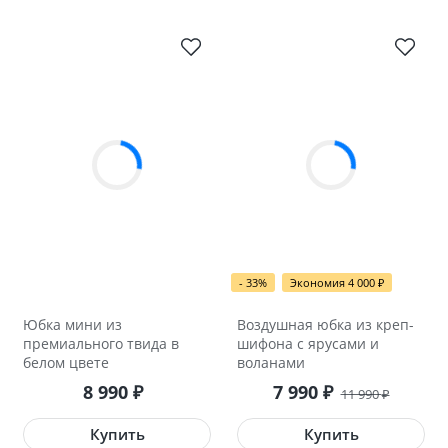
- 33%
Экономия 4 000
₽
Юбка мини из
Воздушная юбка из креп-
премиального твида в
шифона с ярусами и
белом цвете
воланами
8 990
7 990
₽
₽
11 990
₽