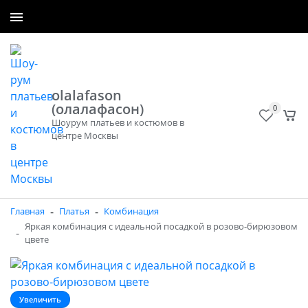
+7 (965) 300-50-40
Заказать звонок
olalafason
(олалафасон)
0
Шоурум платьев и костюмов в
центре Москвы
-
-
Главная
Платья
Комбинация
Яркая комбинация с идеальной посадкой в розово-бирюзовом
-
цвете
Увеличить