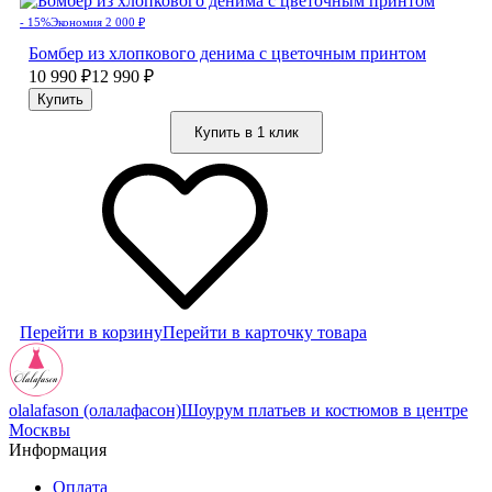
- 15%
Экономия 2 000
₽
Бомбер из хлопкового денима с цветочным принтом
10 990
₽
12 990
₽
Купить в 1 клик
Перейти в корзину
Перейти в карточку товара
olalafason (олалафасон)
Шоурум платьев и костюмов в центре
Москвы
Информация
Оплата