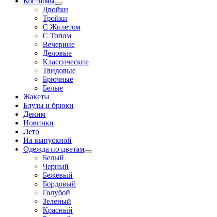
Костюмы
Двойки
Тройки
С Жилетом
С Топом
Вечерние
Деловые
Классические
Твидовые
Брючные
Белые
Жакеты
Блузы и брюки
Деним
Новинки
Лето
На выпускной
Одежда по цветам
Белый
Черный
Бежевый
Бордовый
Голубой
Зеленый
Красный