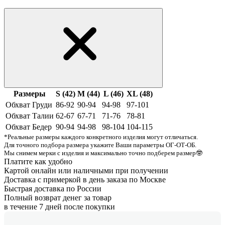
Размеры
S (42)
M (44)
L (46)
XL (48)
Обхват Груди
86-92
90-94
94-98
97-101
Обхват Талии
62-67
67-71
71-76
78-81
Обхват Бедер
90-94
94-98
98-104
104-115
*Реальные размеры каждого конкретного изделия могут отличаться.
Для точного подбора размера укажите Ваши параметры ОГ-ОТ-ОБ.
Мы снимем мерки с изделия и максимально точно подберем размер🤓
Платите как удобно
Картой онлайн или наличными при получении
Доставка с примеркой в день заказа по Москве
Быстрая доставка по России
Полный возврат денег за товар
в течение 7 дней после покупки