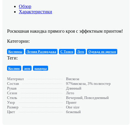
Обзор
Характеристики
Роскошная накидка прямого кроя с эффектным принтом!
Категории:
Костюмы
Летняя Распродажа
С Топом
Лето
Одежда по цветам
Теги:
Костюм
лето
накидка
Материал
Вискоза
Состав
97%вискоза, 3% полиэстер
Рукав
Длинный
Сезон
Лето
Стиль
Вечерний, Повседневный
Узор
Принт
Размер
One size
Цвет
бежевый