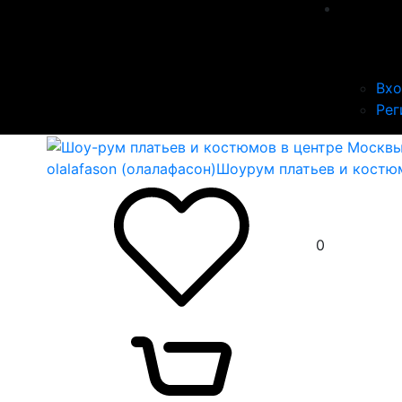
Вх
Рег
olalafason (олалафасон)
Шоурум платьев и костю
0