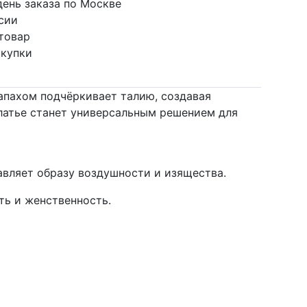
день заказа по Москве
сии
 товар
окупки
запахом подчёркивает талию, создавая
платье станет универсальным решением для
авляет образу воздушности и изящества.
ть и женственность.