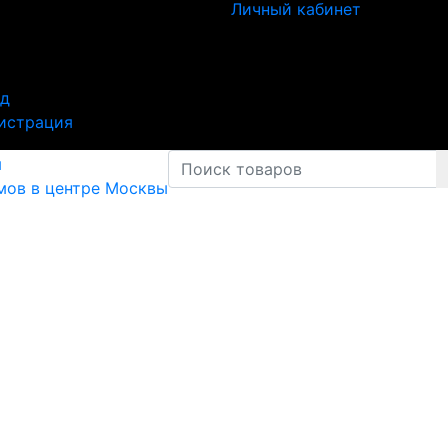
Личный кабинет
од
истрация
мов в центре Москвы