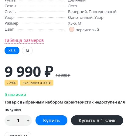
Сезон
Лето
Стиль
Вечерний, Повседневный
Узор
Однотонный, Узор
Размер
XS-S, M
Цвет
персиковый
Таблица размеров
XS-S
M
9 990
₽
13 990
₽
- 29%
Экономия
4 000
₽
В наличии
Товар с выбранным набором характеристик недоступен для
покупки
Купить в 1 клик
Избранное