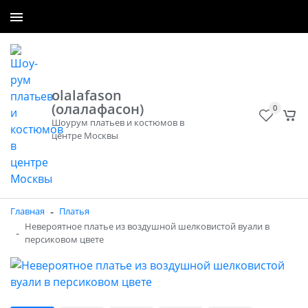
+7 (965) 300-50-40
Заказать звонок
olalafason
(олалафасон)
0
Шоурум платьев и костюмов в
центре Москвы
-
Главная
Платья
Невероятное платье из воздушной шелковистой вуали в
-
персиковом цвете