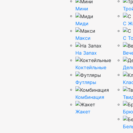
Мини
Тро
Миди
С Ж
Макси
С Т
На Запах
Веч
Коктейльные
Дел
Футляры
Кла
Комбинация
Тви
Жакет
Брю
Бел