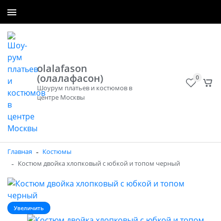
+7 (965) 300-50-40
Заказать звонок
olalafason
(олалафасон)
0
Шоурум платьев и костюмов в
центре Москвы
-
Главная
Костюмы
-
Костюм двойка хлопковый с юбкой и топом черный
Увеличить