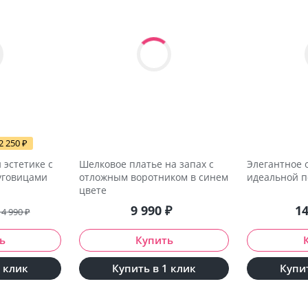
2 250
₽
 эстетике с
Шелковое платье на запах с
Элегантное 
уговицами
отложным воротником в синем
идеальной п
цвете
9 990
₽
1
14 990
₽
1 клик
Купить в 1 клик
Купит