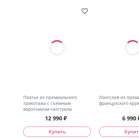
Платье из премиального
Лонгслив из прем
трикотажа с съёмным
французского кру
воротником-галстуком
12 990
₽
6 990