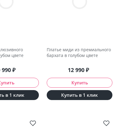
клюзивного
Платье миди из премиального
лубом цвете
бархата в голубом цвете
0 990
₽
12 990
₽
ь в 1 клик
Купить в 1 клик