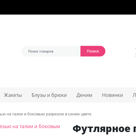
г. Москва, ул. Гиляровского, 4с5
+7 (965) 3
Поиск
Жакеты
Блузы и брюки
Деним
Новинки
Л
зью на талии и боковым разрезом в синем цвете
Футлярное 