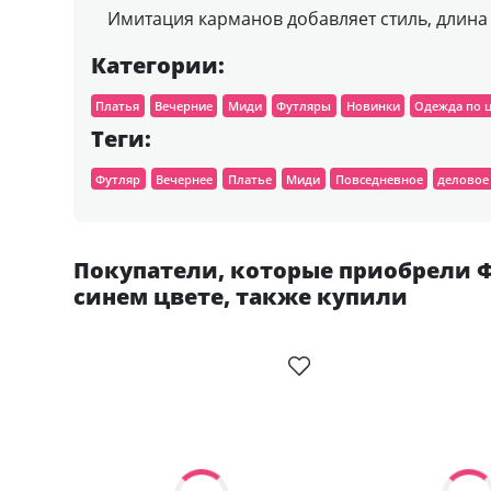
Имитация карманов добавляет стиль, длина
Категории:
Платья
Вечерние
Миди
Футляры
Новинки
Одежда по 
Теги:
Футляр
Вечернее
Платье
Миди
Повседневное
деловое
Покупатели, которые приобрели Ф
синем цвете, также купили