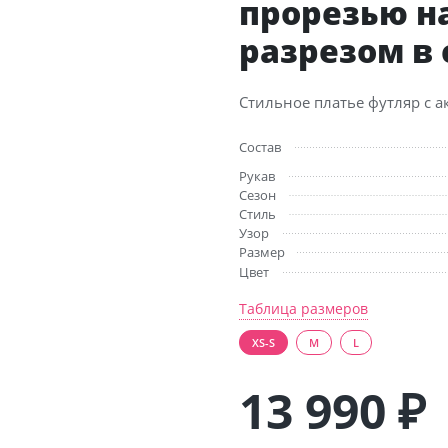
прорезью н
разрезом в
Стильное платье футляр с 
Состав
Рукав
Сезон
Стиль
Узор
Размер
Цвет
Таблица размеров
XS-S
M
L
13 990
₽