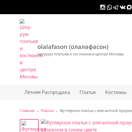
Контакты
Доставка
Оплата
Долями
olalafason (олалафасон)
Шоурум платьев и костюмов в центре Москвы
Летняя Распродажа
Платья
Костюмы
-
-
Главная
Платья
Футлярное платье с элегантной проре