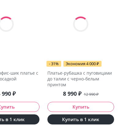
- 31%
Экономия 4 000
₽
офис-шик платье с
Платье-рубашка с пуговицами
осадкой
до талии с черно-белым
принтом
4 990
₽
8 990
₽
12 990
₽
ь в 1 клик
Купить в 1 клик