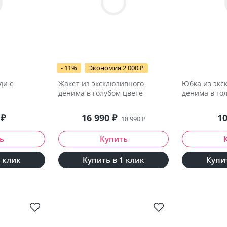
- 11%
Экономия 2 000
₽
ди с
Жакет из эксклюзивного
Юбка из экс
денима в голубом цвете
денима в го
0
₽
16 990
₽
1
18 990
₽
1 клик
Купить в 1 клик
Купит