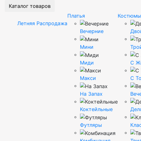
Каталог товаров
Платья
Костюмы
Летняя Распродажа
Вечерние
Дво
Мини
Тро
Миди
С Ж
Макси
С Т
На Запах
Веч
Коктейльные
Дел
Футляры
Кла
Комбинация
Тви