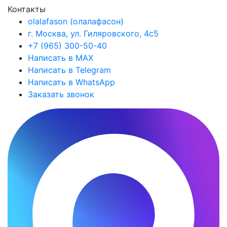
Контакты
olalafason (олалафасон)
г. Москва, ул. Гиляровского, 4с5
+7 (965) 300-50-40
Написать в MAX
Написать в Telegram
Написать в WhatsApp
Заказать звонок