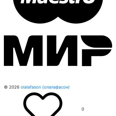
© 2026
olalafason (олалафасон)
0