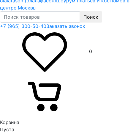
olalafason (олалафасон)
Шоурум платьев и костюмов в
центре Москвы
Поиск
+7 (965) 300-50-40
Заказать звонок
0
Корзина
Пуста