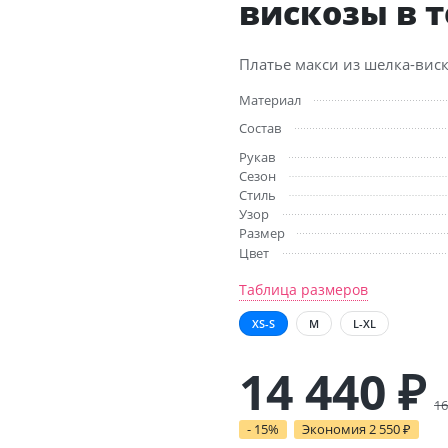
вискозы в 
Платье макси из шелка-вис
Материал
Состав
Рукав
Сезон
Стиль
Узор
Размер
Цвет
Таблица размеров
XS-S
M
L-XL
14 440
₽
16
- 15%
Экономия
2 550
₽