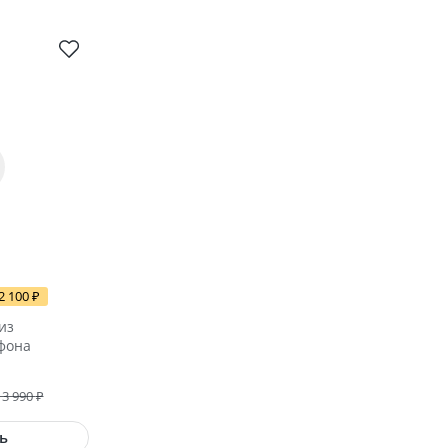
2 100
₽
из
фона
13 990
₽