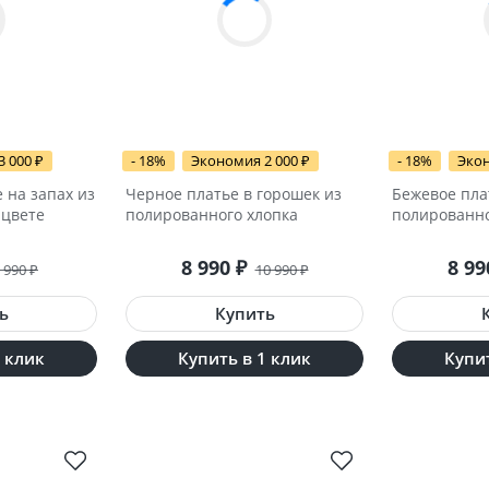
3 000
₽
- 18%
Экономия 2 000
₽
- 18%
Экон
 на запах из
Черное платье в горошек из
Бежевое пла
 цвете
полированного хлопка
полированно
8 990
₽
8 9
 990
₽
10 990
₽
1 клик
Купить в 1 клик
Купит