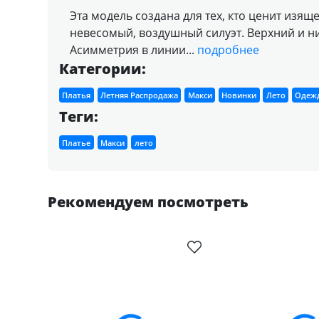
Эта модель создана для тех, кто ценит изящ
невесомый, воздушный силуэт. Верхний и н
Асимметрия в линии...
подробнее
Категории:
Платья
Летняя Распродажа
Макси
Новинки
Лето
Одежд
Теги:
Платье
Макси
лето
Рекомендуем посмотреть