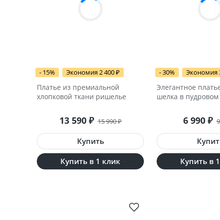
- 15%
Экономия 2 400
₽
- 30%
Экономия 
Платье из премиальной
Элегантное платье
хлопковой ткани ришелье
шелка в пудровом
13 590
₽
6 990
₽
15 990
₽
9
Купить в 1 клик
Купить в 