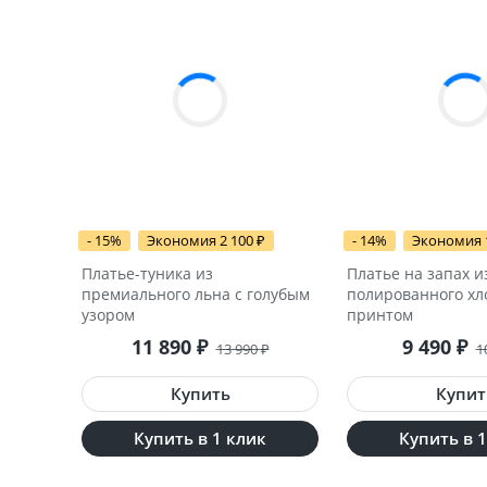
- 15%
Экономия 2 100
₽
- 14%
Экономия 
Платье-туника из
Платье на запах и
премиального льна с голубым
полированного хл
узором
принтом
11 890
₽
9 490
₽
13 990
₽
1
Купить в 1 клик
Купить в 