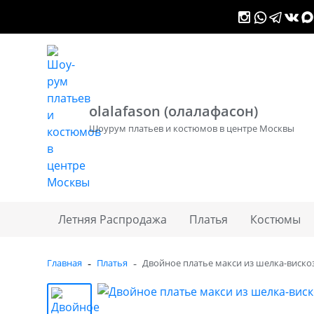
Контакты
Доставка
Оплата
Долями
olalafason (олалафасон)
Шоурум платьев и костюмов в центре Москвы
Летняя Распродажа
Платья
Костюмы
-
-
Главная
Платья
Двойное платье макси из шелка-виско