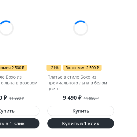
омия 2 500
₽
- 21%
Экономия 2 500
₽
ле Бохо из
Платье в стиле Бохо из
о льна в розовом
премиального льна в белом
цвете
90
₽
9 490
₽
11 990
₽
11 990
₽
ь в 1 клик
Купить в 1 клик