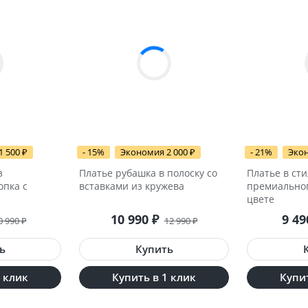
1 500
₽
- 15%
Экономия 2 000
₽
- 21%
Экон
з
Платье рубашка в полоску со
Платье в сти
опка с
вставками из кружева
премиальног
цвете
10 990
₽
9 4
0 990
₽
12 990
₽
1 клик
Купить в 1 клик
Купит