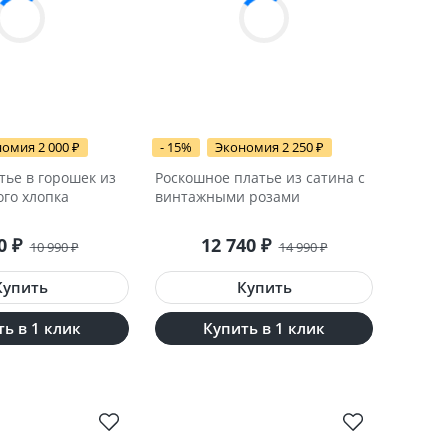
омия 2 000
₽
- 15%
Экономия 2 250
₽
тье в горошек из
Роскошное платье из сатина с
го хлопка
винтажными розами
90
₽
12 740
₽
10 990
₽
14 990
₽
ь в 1 клик
Купить в 1 клик