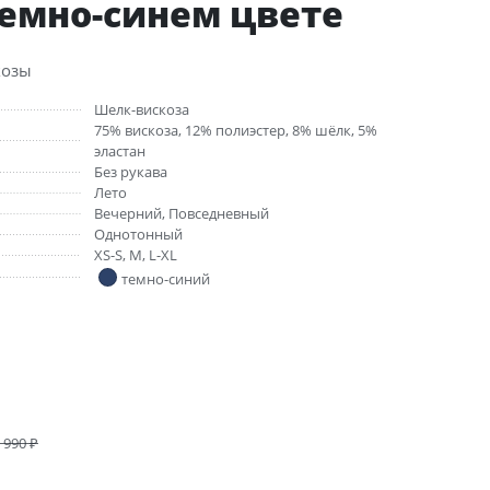
темно-синем цвете
козы
Шелк-вискоза
75% вискоза, 12% полиэстер, 8% шёлк, 5%
эластан
Без рукава
Лето
Вечерний, Повседневный
Однотонный
XS-S, M, L-XL
темно-синий
 990
₽