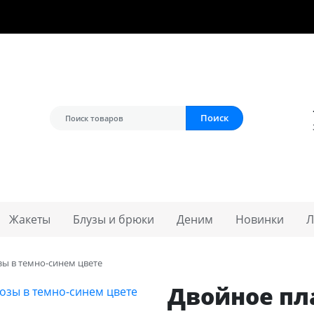
г. Москва, ул. Гиляровского, 4с5
+7 (965) 3
Поиск
Жакеты
Блузы и брюки
Деним
Новинки
Л
зы в темно-синем цвете
Двойное пл