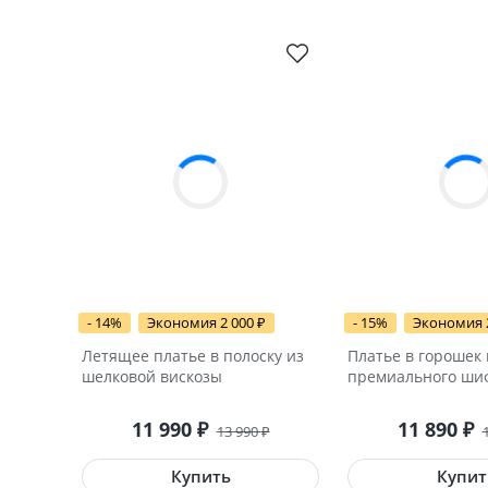
- 14%
Экономия 2 000
₽
- 15%
Экономия 
Летящее платье в полоску из
Платье в горошек 
шелковой вискозы
премиального ши
11 990
₽
11 890
₽
13 990
₽