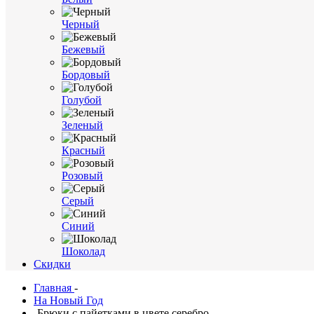
Черный
Бежевый
Бордовый
Голубой
Зеленый
Красный
Розовый
Серый
Синий
Шоколад
Cкидки
Главная
-
На Новый Год
-
Брюки с пайетками в цвете серебро