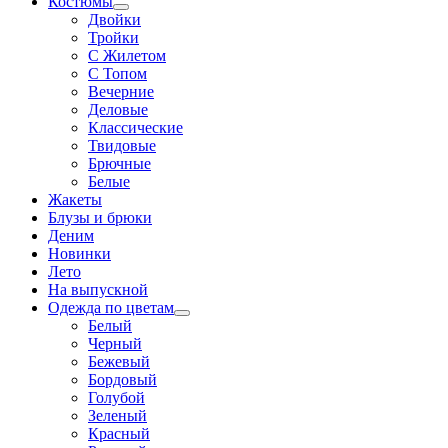
Костюмы
Двойки
Тройки
С Жилетом
С Топом
Вечерние
Деловые
Классические
Твидовые
Брючные
Белые
Жакеты
Блузы и брюки
Деним
Новинки
Лето
На выпускной
Одежда по цветам
Белый
Черный
Бежевый
Бордовый
Голубой
Зеленый
Красный