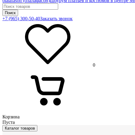
olalafason (олалафасон)
Шоурум платьев и костюмов в центре М
Поиск
+7 (965) 300-50-40
Заказать звонок
0
Корзина
Пуста
Каталог товаров