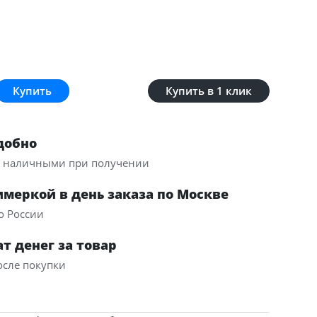
Купить в 1 клик
добно
и наличными при получении
имеркой в день заказа по Москве
о России
т денег за товар
осле покупки