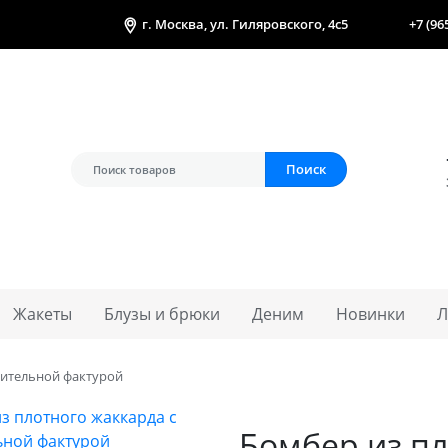
г. Москва, ул. Гиляровского, 4с5
+7 (96
Поиск
Жакеты
Блузы и брюки
Деним
Новинки
Л
зительной фактурой
Бомбер из пл