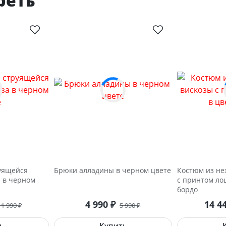
реть
уящейся
Брюки алладины в черном цвете
Костюм из не
а в черном
с принтом ло
бордо
4 990
14 4
₽
11 990
5 990
₽
₽