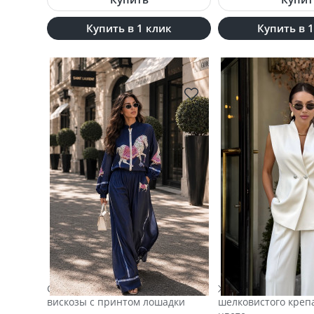
Купить в 1 клик
Купить в 
Синий костюм из нежной шелк-
Жилет из струящег
вискозы с принтом лошадки
шелковистого креп