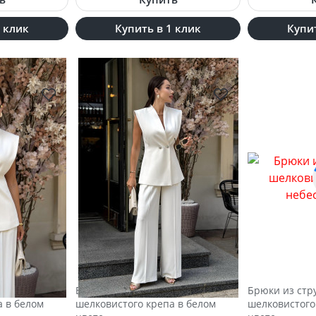
1 клик
Купить в 1 клик
Купит
ося
Брюки из струящегося
Брюки из стр
а в белом
шелковистого крепа в белом
шелковистого