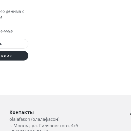
го денима с
м
12 990
₽
1 клик
Контакты
olalafason (олалафасон)
г. Москва, ул. Гиляровского, 4с5