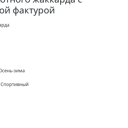
ой фактурой
арда
 Осень-зима
, Спортивный