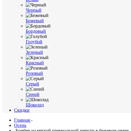
Черный
Бежевый
Бордовый
Голубой
Зеленый
Красный
Розовый
Серый
Синий
Шоколад
Cкидки
Главная
-
Осень
-
Бомбер из мягкой премиальной шерсти в бежевом цвете