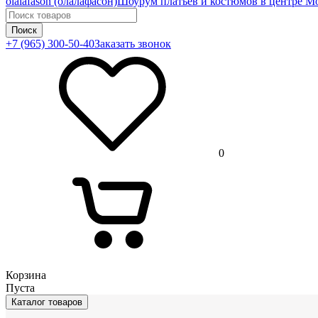
olalafason (олалафасон)
Шоурум платьев и костюмов в центре М
Поиск
+7 (965) 300-50-40
Заказать звонок
0
Корзина
Пуста
Каталог товаров