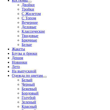
Костюмы
Двойки
Тройки
С Жилетом
С Топом
Вечерние
Деловые
Классические
Твидовые
Брючные
Белые
Жакеты
Блузы и брюки
Деним
Новинки
Лето
На выпускной
Одежда по цветам
Белый
Черный
Бежевый
Бордовый
Голубой
Зеленый
Красный